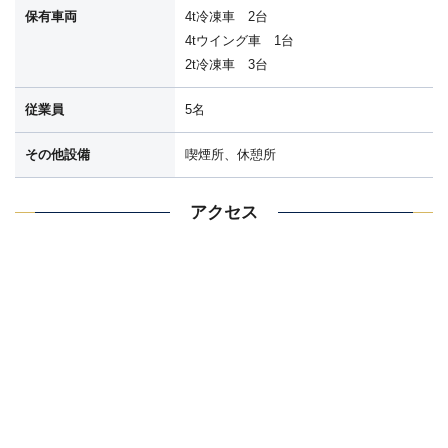
保有車両
4t冷凍車 2台
4tウイング車 1台
2t冷凍車 3台
従業員
5名
その他設備
喫煙所、休憩所
アクセス