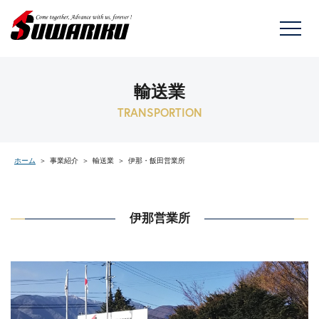
トップページ
輸送業
スワリクについて
TRANSPORTION
スワリクの歩み
ホーム
事業紹介
輸送業
伊那・飯田営業所
スワリクの取り組み
事業紹介
伊那営業所
採用情報